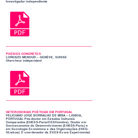
Investigador independiente
POÉSIES CONCRÈTES
LORENZO MENOUD – GENÈVE, SUISSE
Chercheur indépendant
HETERODOXIAS POÉTICAS EM PORTUGAL
FELICIANO JOSÉ BORRALHO DE MIRA – LISBOA,
PORTUGAL Pós-doutor em Estudos Culturais
Comparados (EHESS-Paris/CESCoimbra). Doutor em
Socioeconomia do Desenvolvimento (EHESS-Paris) e
em Sociologia Económica e das Organizações (ISEG-
ULisboa). É coordenador da EV.EX-Évora Experimental.