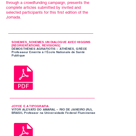
through a crowdfunding campaign, presents the
complete articles submitted by invited and
selected participants for this first edition of the
Jornada.
SCHEMES_SCHEMES.UN DIALOGUE AVEC HIGGINS
[RÉORIENTATIONS, RÉVISIONS]
DÉMOSTHÈNES AGRAFIOTIS – ATHÈNES, GRÈCE
Professeur Emérite à l’École Nationale de Santé
Publique
JOYCE E A TIPOGRAFIA
VITOR ALEVATO DO AMARAL – RIO DE JANEIRO (RJ),
BRASIL Professor na Universidade Federal Fluminense