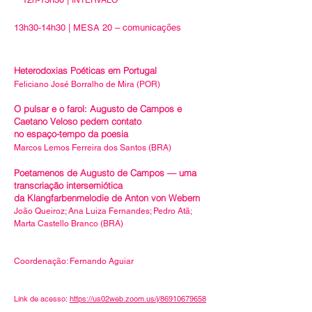
INTERVALO
13h30-14h30 | MESA 20 – comunicações
Heterodoxias Poéticas em Portugal
Feliciano José Borralho de Mira (POR)
O pulsar e o farol: Augusto de Campos e
Caetano Veloso pedem contato
no espaço-tempo da poesia
Marcos Lemos Ferreira dos Santos (BRA)
Poetamenos de Augusto de Campos — uma
transcriação intersemiótica
da Klangfarbenmelodie
de Anton von Webern
João Queiroz; Ana Luiza Fernandes; Pedro Atã;
Marta Castello Branco (BRA)
Coordenação: Fernando Aguiar
Link de acesso:
https://us02web.zoom.us/j/86910679658