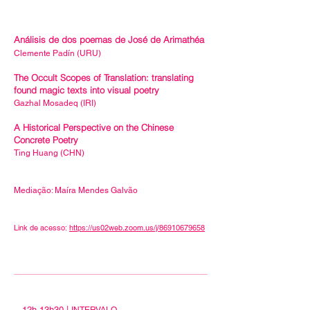
Análisis de dos poemas de José de Arimathéa
Clemente Padín (URU)
The Occult Scopes of Translation: translating
found magic texts into visual poetry
Gazhal Mosadeq (IRI)
A Historical Perspective on the Chinese
Concrete Poetry
Ting Huang (CHN)
Mediação: Maíra Mendes Galvão
Link de acesso:
https://us02web.zoom.us/j/86910679658
12h-13h30 |