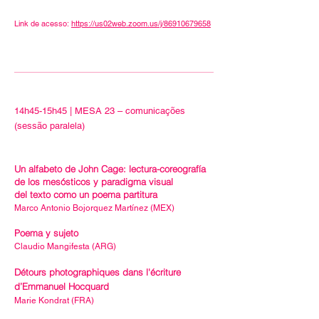
Link de acesso:
https://us02web.zoom.us/j/86910679658
14h45-15h45 | MESA 23 – comunicações
(sessão paralela)
Un alfabeto de John Cage: lectura-coreografía
de los mesósticos y paradigma visual
del texto como un poema partitura
Marco Antonio Bojorquez Martínez (MEX)
Poema y sujeto
Claudio Mangifesta (ARG)
Détours photographiques dans l'écriture
d’Emmanuel Hocquard
Marie Kondrat (FRA)