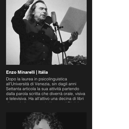
Enzo Minarelli | Itália
Dopo la laurea in psicolinguistica
all’Università di Venezia, sin dagli anni
Settanta articola la sua attività partendo
dalla parola scritta che diverrà orale, visiva
e televisiva. Ha all’attivo una decina di libri
di poesia lineare, tra i più recenti Distici
Distanti, Poesie 2014-2018, Firenze, Le
Lettere 2019, Sterzine, Poesie 2009-2013,
Firenze, Le Lettere, 2014 e O’ grande
ventre dell’onda, poesie 2002-2006, Lecce,
Manni, 2007, oltre a numerose audio-