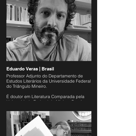
linguagem se refletindo: Introdução à
poética de Mallarmé (Annablume, 2020) e
Desejos ingovernáveis. Rimbaud e a
Comuna de Paris seguido da tradução de
Uma estação no inferno (N-1 edições).
Eduardo Veras | Brasil
Professor Adjunto do Departamento de
Estudos Literários da Universidade Federal
do Triângulo Mineiro.
É doutor em Literatura Comparada pela
Universidade Federal de Minhas Gerais.
Possui graduação em Letras (português-
francês) e mestrado em Literatura
Brasileira também pela UFMG. Cursou
estágio de doutorado CAPES-PDEE no
"Centre de Recherche sur la Littérature
Française du XIXe Siècle", da Sorbonne