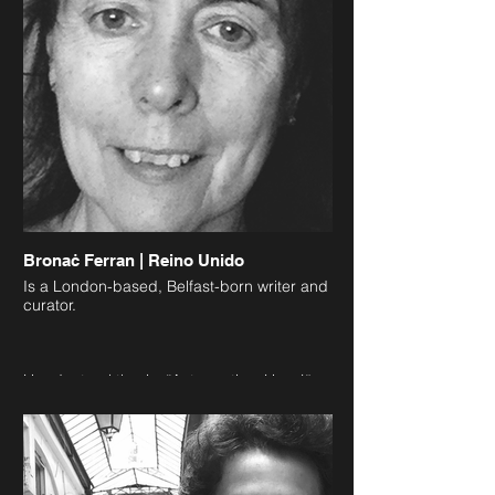
www.belengache.net
Bronaċ Ferran | Reino Unido
Is a London-based, Belfast-born writer and
curator.
Her doctoral thesis, “Autopoetics: Hansjörg
Mayer's Titles of the Nineteen Sixties”
(Birkbeck, University of London) was
completed in 2023.
She is also author of the monograph, The
Smell of Ink & Soil - The Story of [Edition]