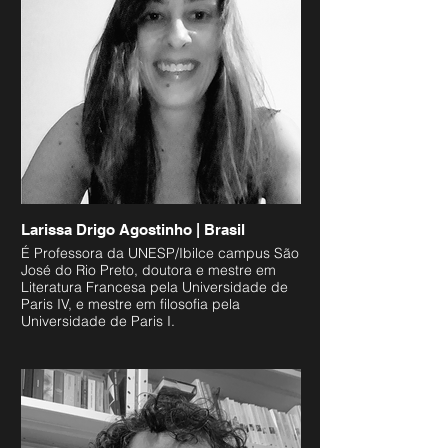
formas artísticas”, no Instituto de Estudos
Avançados da USP, e “Crônicas da vida
artística parisiense”, no Centro de Pesquisa
e Formação do SESC-SP.
Seus trabalhos versam sobre as relações
entre poesia e artes visuais no campo das
literaturas francesa e brasileira.
Larissa Drigo Agostinho | Brasil
É Professora da UNESP/Ibilce campus São
José do Rio Preto, doutora e mestre em
Literatura Francesa pela Universidade de
Paris IV, e mestre em filosofia pela
Universidade de Paris I.
Concluiu pós-doutorado em filosofia pela
Universidade de São Paulo com estágio na
Universidade de Paris I e financiamento da
FAPESP.
Psicanalista e tradutora é autora de A