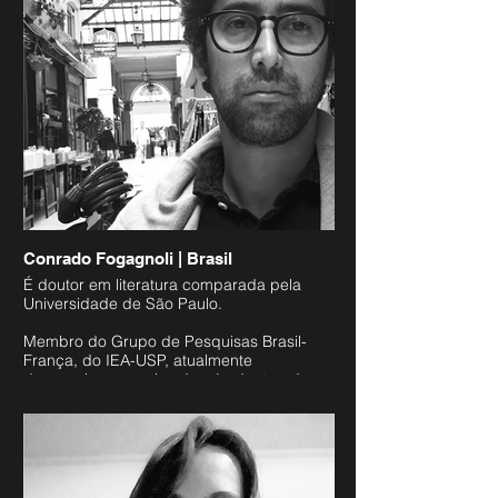
Hansjörg Mayer, published in 2017 by
Buchhandlung Walther König in Cologne.
She has curated four exhibitions of
concrete poetry of the 1950s and 1960s in
Cambridge, Glasgow and London,
includng "A Token of Concrete Affection" at
the Centre for Latin American Studies at the
University of Cambridge and the Brazilian
Embassy in London.
Conrado Fogagnoli | Brasil
É doutor em literatura comparada pela
Universidade de São Paulo.
Membro do Grupo de Pesquisas Brasil-
França, do IEA-USP, atualmente
desenvolve pesquisa de pós-doutorado
sobre os debates artísticos franceses do
início do século XX no Departamento de
Teoria Literária da mesma universidade.
Concebeu, organizou e ministrou aulas nos
cursos “Paris: a vida, a literatura e as