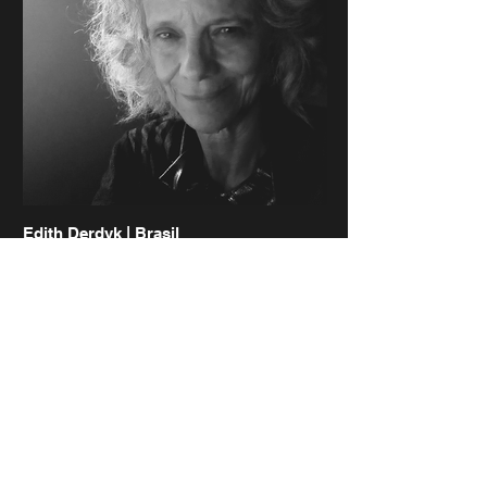
Ilerdencs, el Centre cultural llibreria
Blanquerna de Madrid, la Fundació Joan
Brossa de Barcelona, la Fundació Vila
Casas de Barcelona, el Centre d’estudis
Catalans de Paris con proyectos
vinculados, sobretodo a la poesía de
avantguarda y a los inicios del concretismo
en Catalunya.
Edith Derdyk | Brasil
Tem realizado exposições coletivas e
individuais desde 1981 no Brasil (Museu
de Arte Moderna- SP e RJ; Pinacoteca do
Estado de São Paulo, Centro Cultural
Banco do Brasil-RJ; Museu de Arte de São
Paulo, Centro Cultural São Paulo, Instituto
Tomie Ohtake, entre outras) e no exterior
(México, EUA, Alemanha, Dinamarca,
Colômbia, Espanha, Portugal, França,
Suécia).
Autora dos livros: Da língua e dos
dentes_Ed.Urutau; A pesar, a