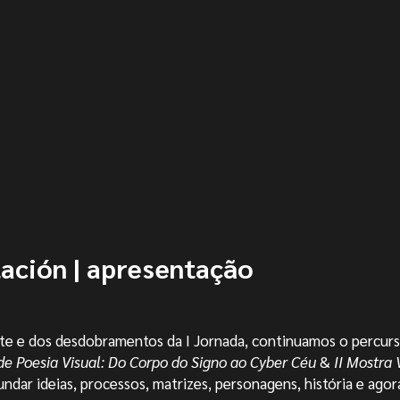
ación | apresentaç
ã
o
ote e dos desdobramentos da I Jornada, continuamos o percur
de Poesia Visual: Do Corpo do Signo ao Cyber Céu
&
II Mostra 
undar ideias, processos, matrizes, personagens, história e agora