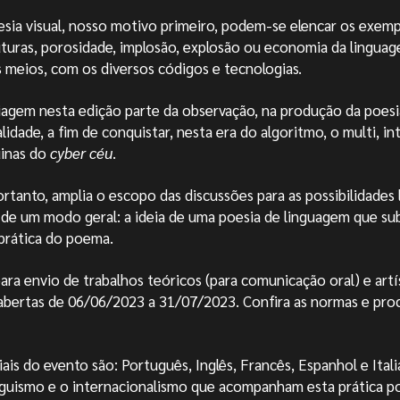
sia visual, nosso motivo primeiro, podem-se elencar os exem
uturas, porosidade, implosão, explosão ou economia da lingua
 meios, com os diversos códigos e tecnologias.
iagem nesta edição parte da observação, na produção da poes
idade, a fim de conquistar, nesta era do algoritmo, o multi, int
inas do
cy
ber céu
.
ortanto, amplia o escopo das discussões para as possibilidades 
 de um modo geral: a ideia de uma poesia de linguagem que s
 prática do poema.
para envio de trabalhos teóricos (para comunicação oral) e artí
 abertas de 06
/06/2023 a 31/07/2023. Confira as normas e pro
ciais do evento são: Português, Inglês, Francês, Espanhol e Ita
guismo e o internacionalismo que acompanham esta prática poé