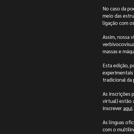
No caso da poe
meio das estr
ligação com os
Assim, nossa v
verbivocovisual
massas e máqu
Esta edição, p
experimentais
tradicional da
As inscrições 
virtual) estão
inscrever
aqui
.
As línguas ofi
com o multilin