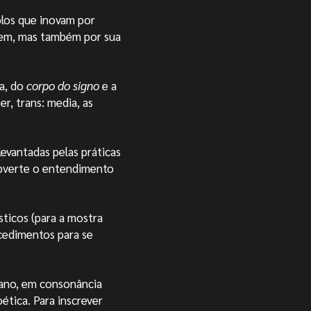
plos que inovam por
gem, mas também por sua
ia, do
co
rpo do signo
e a
er, trans: media, as
levantadas pelas práticas
ubverte o entendimento
sticos (para a mostra
cedimentos para se
liano, em consonância
tica. Para inscrever